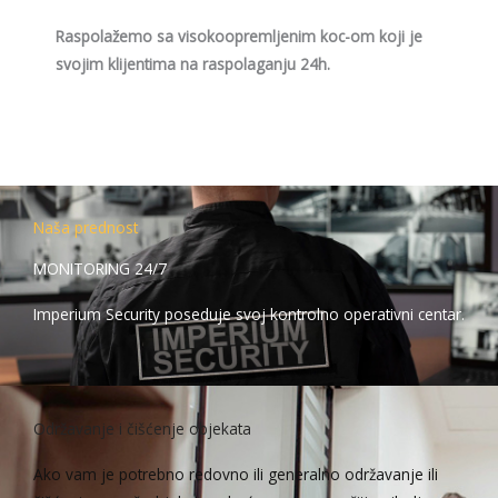
Raspolažemo sa visokoopremljenim koc-om koji je
svojim klijentima na raspolaganju 24h.
Naša prednost
MONITORING 24/7
Imperium Security poseduje svoj kontrolno operativni centar.
Održavanje i čišćenje objekata
Ako vam je potrebno redovno ili generalno održavanje ili