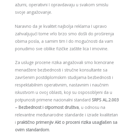
ažurni, operativni I opravdavaju u svakom smislu
svoje angažovanje.
Naravno da je kvalitet najbolja reklama I upravo
zahvaljujućI tome vrlo brzo smo došli do proširenja
obima posla, a samim tim I do mogućnosti da vam
ponudimo sve oblike fizičke zaštite lica I imovine.
Za usluge procene rizika angažovali smo licencirane
menadžere bezbednosti i stručne konsultante sa
završenim postdiplomskim studijama bezbednosti i
respektabilnim operativnim, nastavnim i naučnim
iskustvom u ovoj oblasti, koji su osposobljeni da u
potpunosti primene nacionalni standard
SRPS AL.2.003
– Bezbednost i otpornost društva
, u odnosu na
relevantne međunarodne standarde i izrade kvalitetan
i
praktično primenjiv Akt o proceni rizika usaglašen sa
ovim standardom
.