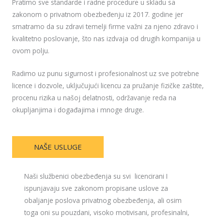
Pratimo sve standarde i radne procedure u skladu sa
zakonom o privatnom obezbeđenju iz 2017. godine jer
smatramo da su zdravi temelji firme važni za njeno zdravo i
kvalitetno poslovanje, što nas izdvaja od drugih kompanija u
ovom polju.
Radimo uz punu sigurnost i profesionalnost uz sve potrebne
licence i dozvole, uključujući licencu za pružanje fizičke zaštite,
procenu rizika u našoj delatnosti, održavanje reda na
okupljanjima i događajima i mnoge druge.
NAŠE USLUGE
Naši službenici obezbeđenja su svi licencirani I
ispunjavaju sve zakonom propisane uslove za
obaljanje poslova privatnog obezbeđenja, ali osim
toga oni su pouzdani, visoko motivisani, profesinalni,