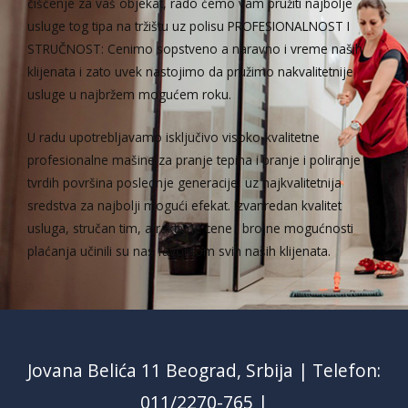
čišćenje za vaš objekat, rado ćemo vam pružiti najbolje
usluge tog tipa na tržištu uz polisu PROFESIONALNOST I
STRUČNOST: Cenimo sopstveno a naravno i vreme naših
klijenata i zato uvek nastojimo da pružimo nakvalitetnije
usluge u najbržem mogućem roku.
U radu upotrebljavamo isključivo visoko-kvalitetne
profesionalne mašine za pranje tepiha i pranje i poliranje
tvrdih površina poslednje generacije, uz najkvalitetnija
sredstva za najbolji mogući efekat. Izvanredan kvalitet
usluga, stručan tim, atraktivne cene i brojne mogućnosti
plaćanja učinili su nas favoritom svih naših klijenata.
Jovana Belića 11 Beograd, Srbija | Telefon:
011/2270-765 |