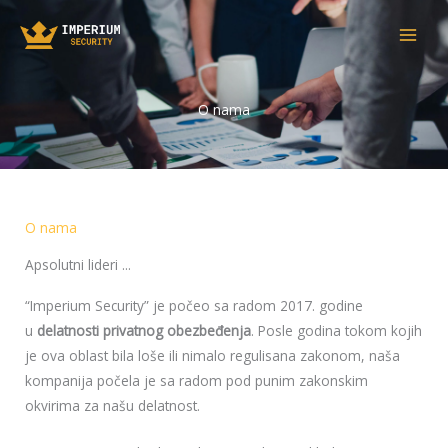
Skip
to
content
O nama
O nama
Apsolutni lideri ...
“Imperium Security” je počeo sa radom 2017. godine
u
delatnosti privatnog obezbeđenja
. Posle godina tokom kojih
je ova oblast bila loše ili nimalo regulisana zakonom, naša
kompanija počela je sa radom pod punim zakonskim
okvirima za našu delatnost.